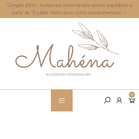
Congés d'été : toutes les commandes seront expédiées à
partir du 13 juillet. Merci pour votre compréhension ♡
0