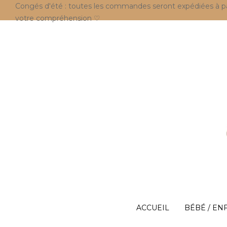
Congés d'été : toutes les commandes seront expédiées à parti
votre compréhension ♡
ACCUEIL
BÉBÉ / EN