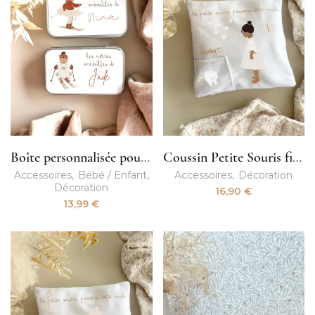
Boîte personnalisée pour médailles de ski enfant
Coussin Petite Souris fille
Accessoires
Bébé / Enfant
Accessoires
Décoration
Décoration
16,90
€
13,99
€