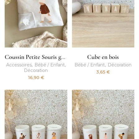
Coussin Petite Souris garçon
Cube en bois
Accessoires
Bébé / Enfant
Bébé / Enfant
Décoration
Décoration
3,65
€
16,90
€