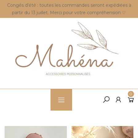
Congés d'été : toutes les commandes seront expédiées à
partir du 13 juillet. Merci pour votre compréhension ♡
0