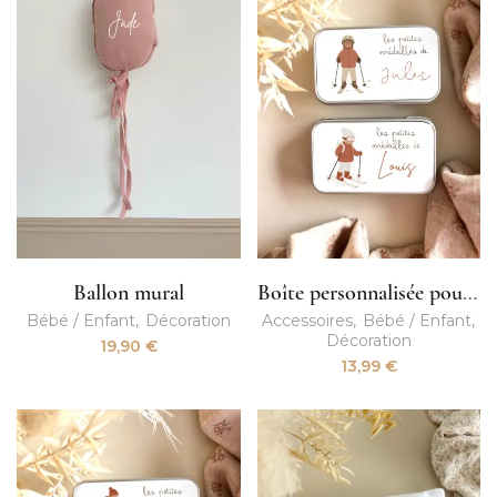
Ballon mural
Boîte personnalisée pour médailles de ski enfant
Bébé / Enfant
Décoration
Accessoires
Bébé / Enfant
Décoration
19,90
€
13,99
€