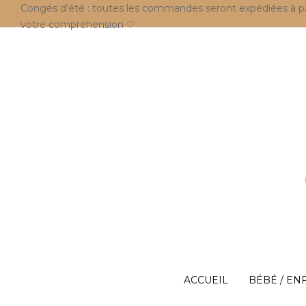
Congés d'été : toutes les commandes seront expédiées à parti
votre compréhension ♡
ACCUEIL
BÉBÉ / EN