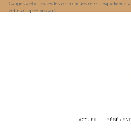
Congés d'été : toutes les commandes seront expédiées à parti
votre compréhension ♡
ACCUEIL
BÉBÉ / EN