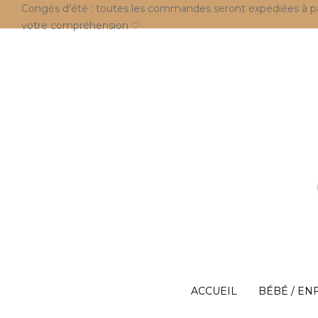
Congés d'été : toutes les commandes seront expédiées à parti
votre compréhension ♡
ACCUEIL
BÉBÉ / EN