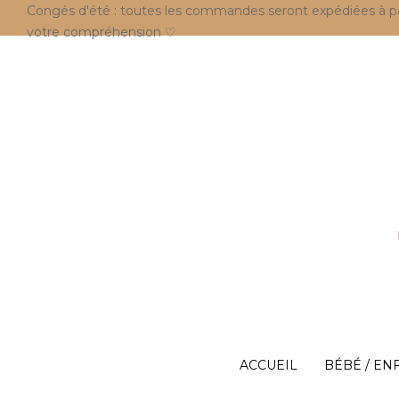
Congés d'été : toutes les commandes seront expédiées à parti
votre compréhension ♡
ACCUEIL
BÉBÉ / EN