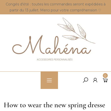
Congés d'été : toutes les commandes seront expédiées à
partir du 13 juillet. Merci pour votre compréhension ♡
0
How to wear the new spring dresse