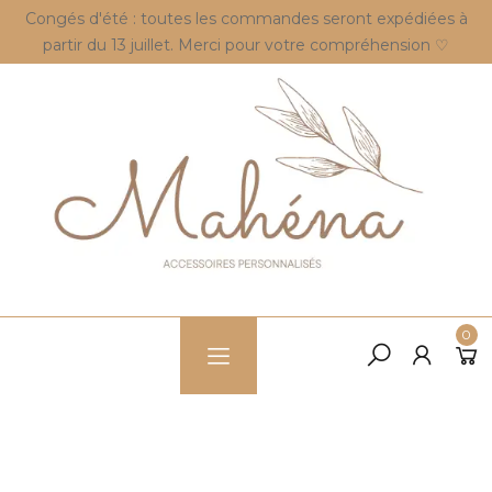
Congés d'été : toutes les commandes seront expédiées à
partir du 13 juillet. Merci pour votre compréhension ♡
0