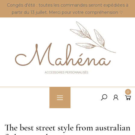
Congés d'été : toutes les commandes seront expédiées à
partir du 13 juillet. Merci pour votre compréhension ♡
0
The best street style from australian