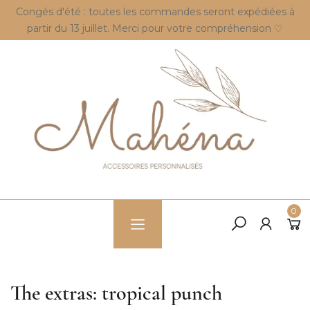
Congés d'été : toutes les commandes seront expédiées à
partir du 13 juillet. Merci pour votre compréhension ♡
0
The extras: tropical punch