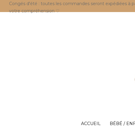
Congés d'été : toutes les commandes seront expédiées à parti
votre compréhension ♡
ACCUEIL
BÉBÉ / EN