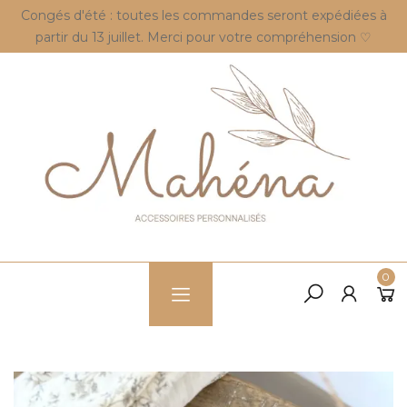
Congés d'été : toutes les commandes seront expédiées à
partir du 13 juillet. Merci pour votre compréhension ♡
0