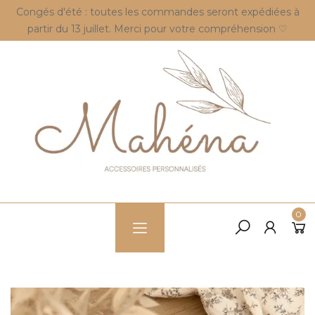
Congés d'été : toutes les commandes seront expédiées à
partir du 13 juillet. Merci pour votre compréhension ♡
0