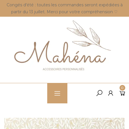
Congés d'été : toutes les commandes seront expédiées à
partir du 13 juillet. Merci pour votre compréhension ♡
0