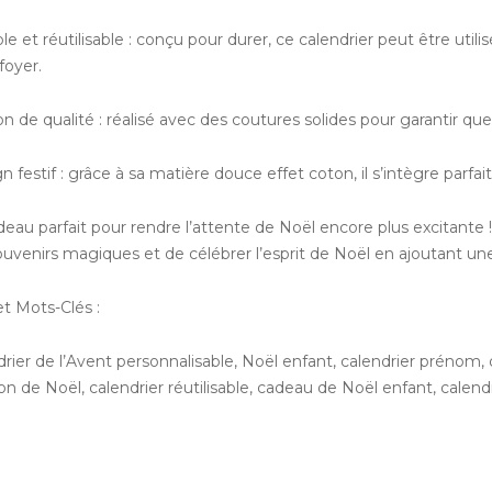
le et réutilisable : conçu pour durer, ce calendrier peut être uti
foyer.
ion de qualité : réalisé avec des coutures solides pour garantir q
n festif : grâce à sa matière douce effet coton, il s’intègre parf
eau parfait pour rendre l’attente de Noël encore plus excitante 
ouvenirs magiques et de célébrer l’esprit de Noël en ajoutant un
et Mots-Clés :
rier de l’Avent personnalisable, Noël enfant, calendrier prénom,
ion de Noël, calendrier réutilisable, cadeau de Noël enfant, calen