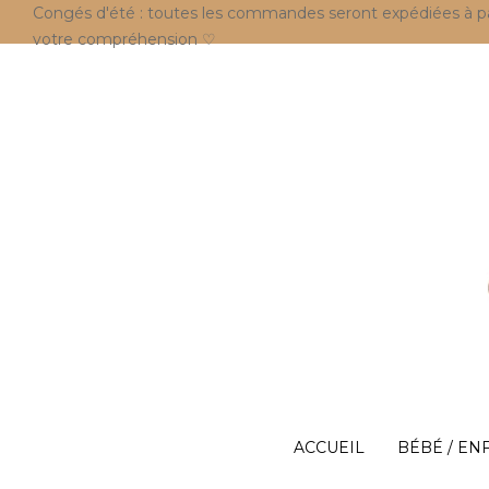
Congés d'été : toutes les commandes seront expédiées à parti
votre compréhension ♡
ACCUEIL
BÉBÉ / EN