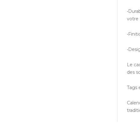
•Durab
votre 
•Finit
•Desig
Le cad
des s
Tags 
Calend
tradit