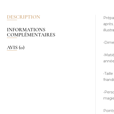
DESCRIPTION
Prépar
après
INFORMATIONS
illust
COMPLÉMENTAIRES
•Dime
AVIS (0)
•Matiè
année
•Taill
friand
•Perso
magie
Points