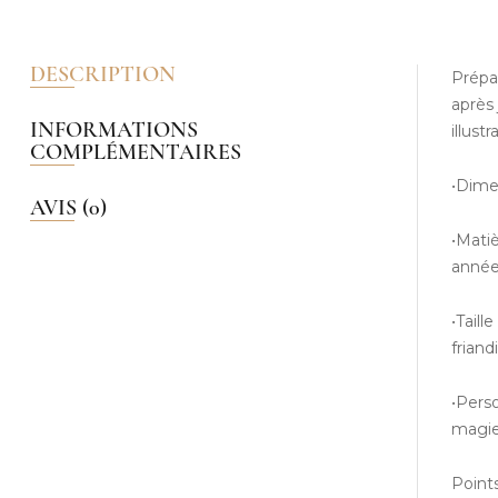
DESCRIPTION
Prépar
après
INFORMATIONS
illust
COMPLÉMENTAIRES
•Dime
AVIS (0)
•Matiè
année
•Taill
friand
•Perso
magie
Points