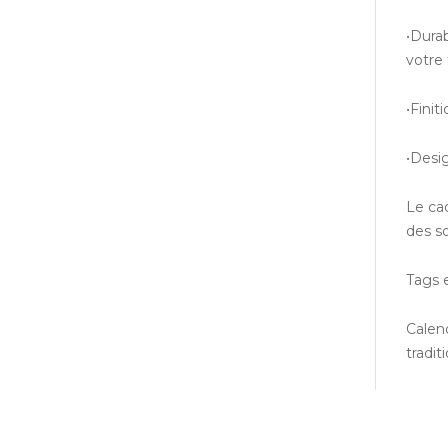
•Durab
votre 
•Finit
•Desig
Le cad
des s
Tags 
Calend
tradit