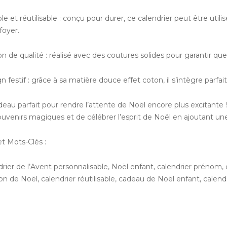
le et réutilisable : conçu pour durer, ce calendrier peut être uti
foyer.
ion de qualité : réalisé avec des coutures solides pour garantir q
n festif : grâce à sa matière douce effet coton, il s’intègre parf
eau parfait pour rendre l’attente de Noël encore plus excitante 
ouvenirs magiques et de célébrer l’esprit de Noël en ajoutant un
et Mots-Clés :
rier de l’Avent personnalisable, Noël enfant, calendrier prénom,
ion de Noël, calendrier réutilisable, cadeau de Noël enfant, calen