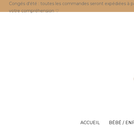
Congés d'été : toutes les commandes seront expédiées à parti
votre compréhension ♡
ACCUEIL
BÉBÉ / EN