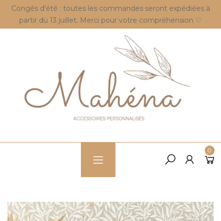
Congés d'été : toutes les commandes seront expédiées à
partir du 13 juillet. Merci pour votre compréhension ♡
0