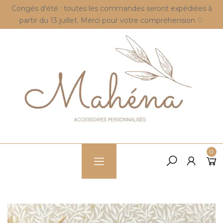
Congés d'été : toutes les commandes seront expédiées à
partir du 13 juillet. Merci pour votre compréhension ♡
0