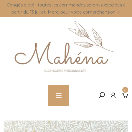
Congés d'été : toutes les commandes seront expédiées à
partir du 13 juillet. Merci pour votre compréhension ♡
0