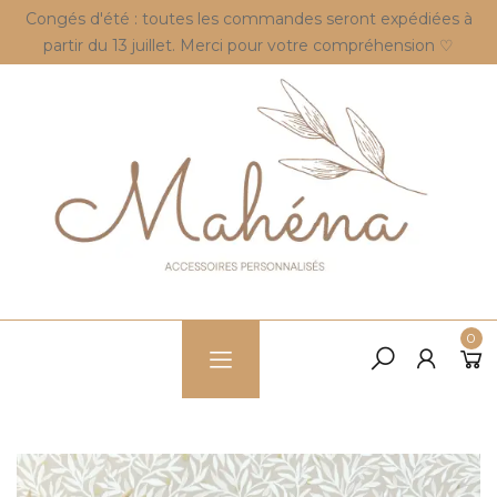
Congés d'été : toutes les commandes seront expédiées à
partir du 13 juillet. Merci pour votre compréhension ♡
0