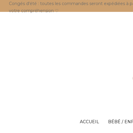
Congés d'été : toutes les commandes seront expédiées à parti
votre compréhension ♡
ACCUEIL
BÉBÉ / EN