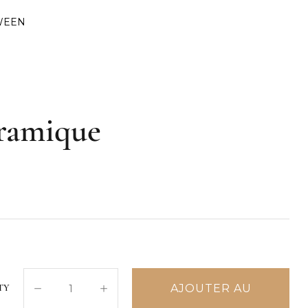
WEEN
éramique
AJOUTER AU
TY