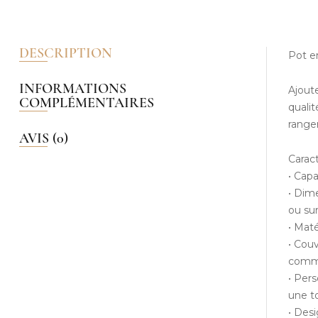
DESCRIPTION
Pot e
INFORMATIONS
Ajout
COMPLÉMENTAIRES
quali
ranger
AVIS (0)
Caract
• Capa
• Dim
ou sur
• Mat
• Cou
comme 
• Pers
une t
• Desi