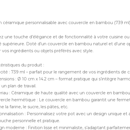
n céramique personnalisable avec couvercle en bambou (739 ml
ez une touche d’élégance et de fonctionnalité à votre cuisine ou
té supérieure. Doté d’un couvercle en bambou naturel et d’une opt
 vos ingrédients ou objets préférés avec style.
éristiques du produit :
cité : 739 ml – parfait pour le rangement de vos ingrédients de c
ensions : Ø 10 cm x 14.2 cm – format pratique qui s’intègre harm
 un plan de travail.
ériau : Céramique de haute qualité avec un couvercle en bambou –
vercle hermétique : Le couvercle en bambou garantit une fermetur
la farine, le sucre, les pâtes, etc.
onnalisation : Personnalisez votre pot avec un design unique et aj
ouche personnelle et pratique.
gn moderne : Finition lisse et minimaliste, s’adaptant parfaitemen