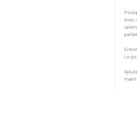
Pourqu
Avec 
optimi
parfa
Entret
Le po
Ajout
maint