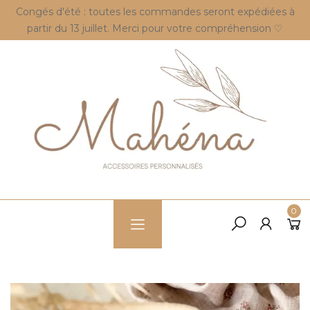
Congés d'été : toutes les commandes seront expédiées à
partir du 13 juillet. Merci pour votre compréhension ♡
0