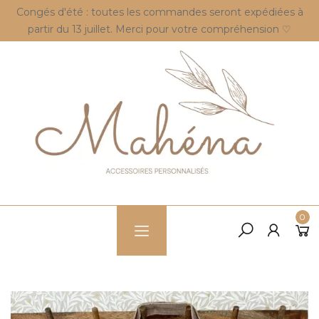
Congés d'été : toutes les commandes seront expédiées à
partir du 13 juillet. Merci pour votre compréhension ♡
0