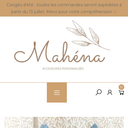
Congés d'été : toutes les commandes seront expédiées à
partir du 13 juillet. Merci pour votre compréhension ♡
0