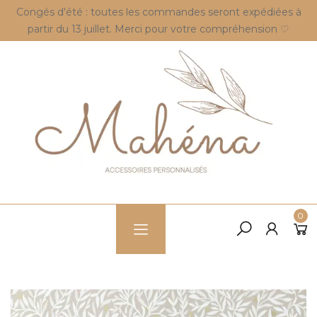
Congés d'été : toutes les commandes seront expédiées à
partir du 13 juillet. Merci pour votre compréhension ♡
0