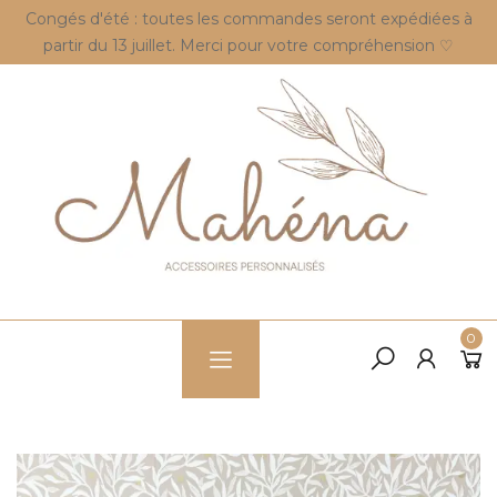
Congés d'été : toutes les commandes seront expédiées à
partir du 13 juillet. Merci pour votre compréhension ♡
0