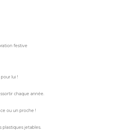
ation festive
our lui !
ressortir chaque année.
èce ou un proche !
 plastiques jetables.