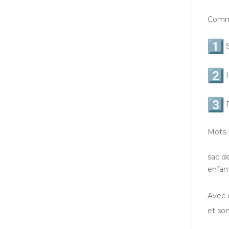
Comme
S
I
P
Mots-
sac d
enfan
Avec 
et son