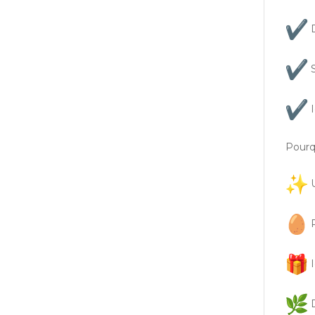
D
S
I
Pourq
U
P
I
D