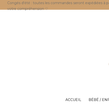
Congés d'été : toutes les commandes seront expédiées à parti
votre compréhension ♡
ACCUEIL
BÉBÉ / EN