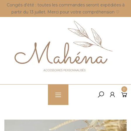
Congés d'été : toutes les commandes seront expédiées à
partir du 13 juillet. Merci pour votre compréhension ♡
0