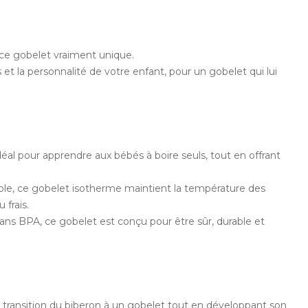
 ce gobelet vraiment unique.
ts et la personnalité de votre enfant, pour un gobelet qui lui
déal pour apprendre aux bébés à boire seuls, tout en offrant
dable, ce gobelet isotherme maintient la température des
 frais.
 sans BPA, ce gobelet est conçu pour être sûr, durable et
 la transition du biberon à un gobelet tout en développant son