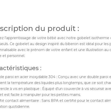
scription du produit :
itez l’apprentissage de votre bébé avec notre gobelet isotherme 
 seuls. Ce gobelet au design inspiré du biberon est idéal pour le
nnalisable avec le prénom de votre enfant et une illustration au 
e et personnel.
actéristiques :
le paroi en acier inoxydable 304 : Conçu avec une double paroi e
ient la température des liquides plus longtemps, que ce soit chau
vercle à vis en plastique : Équipé d’un couvercle à vis sécurisé
t est facile à manipuler pour les petites mains.
ifié contact alimentaire : Sans BPA et certifié pour le contact ali
isation quotidienne.