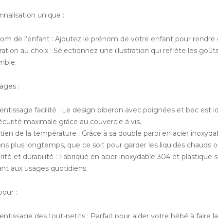
nnalisation unique :
nom de l’enfant : Ajoutez le prénom de votre enfant pour rendre
stration au choix : Sélectionnez une illustration qui reflète les goû
mble.
ages :
entissage facilité : Le design biberon avec poignées et bec est i
écurité maximale grâce au couvercle à vis.
ntien de la température : Grâce à sa double paroi en acier inoxy
ns plus longtemps, que ce soit pour garder les liquides chauds ou
rité et durabilité : Fabriqué en acier inoxydable 304 et plastique
ant aux usages quotidiens.
pour :
entissage des tout-petits : Parfait pour aider votre bébé à faire