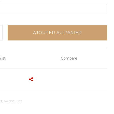
AJOUTER AU PANIER
list
Compare
NT
VAISSELLES