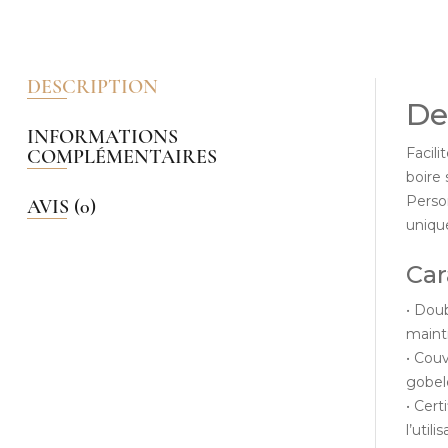
DESCRIPTION
De
INFORMATIONS
Facil
COMPLÉMENTAIRES
boire
Perso
AVIS (0)
uniqu
Car
• Doub
maint
• Cou
gobele
• Cert
l’util