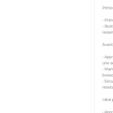
Perso
• Pré
• Illu
resse
Avant
• Appr
une s
• Mai
boisso
• Sécu
résist
Idéal 
• Appr