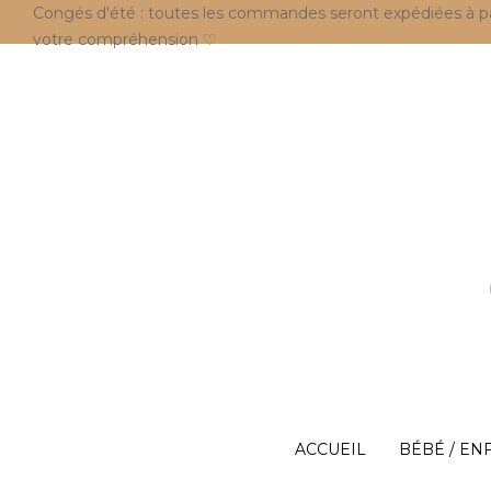
Congés d'été : toutes les commandes seront expédiées à parti
votre compréhension ♡
ACCUEIL
BÉBÉ / EN