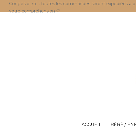
Congés d'été : toutes les commandes seront expédiées à parti
votre compréhension ♡
ACCUEIL
BÉBÉ / EN