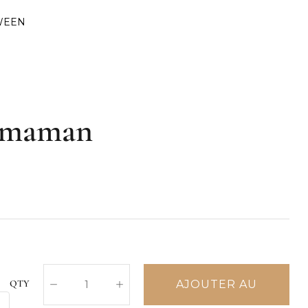
WEEN
g maman
AJOUTER AU
QTY