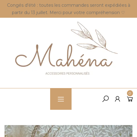
Congés d'été : toutes les commandes seront expédiées à
partir du 13 juillet. Merci pour votre compréhension ♡
0