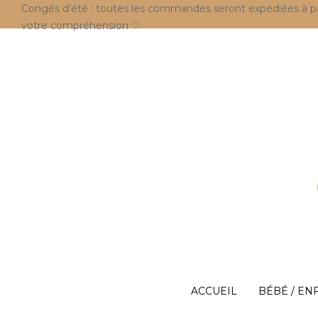
Congés d'été : toutes les commandes seront expédiées à parti
votre compréhension ♡
ACCUEIL
BÉBÉ / EN