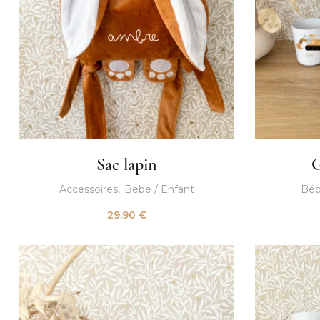
Sac lapin
G
Accessoires
Bébé / Enfant
Béb
29,90
€