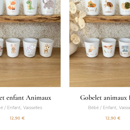
et enfant Animaux
Gobelet animaux f
é / Enfant
Vaisselles
Bébé / Enfant
Vaiss
12,90
€
12,90
€