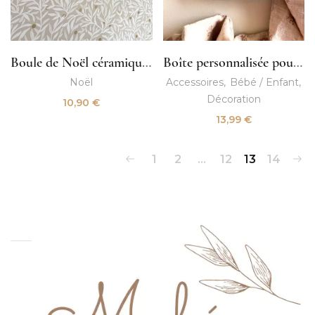
Boule de Noël céramique bébé
Boîte personnalisée pour médailles de ski enfant
Noël
Accessoires
Bébé / Enfant
Décoration
10,90
€
13,99
€
1
2
…
12
13
14