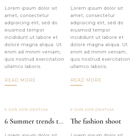
Lorem ipsum dolor sit
Lorem ipsum dolor sit
amet, consectetur
amet, consectetur
adipisicing elit, sed do
adipisicing elit, sed do
eiusmod tempor
eiusmod tempor
incididunt ut labore et
incididunt ut labore et
dolore magna aliqua. Ut
dolore magna aliqua. Ut
enim ad minim veniam,
enim ad minim veniam,
quis nostrud exercitation
quis nostrud exercitation
ullamco laboris.
ullamco laboris.
READ MORE
READ MORE
9 JUIN 2019
DE
HTUIA
9 JUIN 2019
DE
HTUIA
6 Summer trends to try now
The fashion shoot
Lorem ipsum dolor sit
Lorem ipsum dolor sit