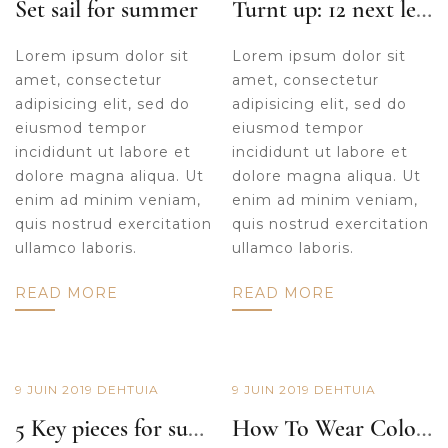
Set sail for summer
Turnt up: 12 next level shoes
Lorem ipsum dolor sit
Lorem ipsum dolor sit
amet, consectetur
amet, consectetur
adipisicing elit, sed do
adipisicing elit, sed do
eiusmod tempor
eiusmod tempor
incididunt ut labore et
incididunt ut labore et
dolore magna aliqua. Ut
dolore magna aliqua. Ut
enim ad minim veniam,
enim ad minim veniam,
quis nostrud exercitation
quis nostrud exercitation
ullamco laboris.
ullamco laboris.
READ MORE
READ MORE
9 JUIN 2019
DE
HTUIA
9 JUIN 2019
DE
HTUIA
5 Key pieces for summer days at work
How To Wear Color Now