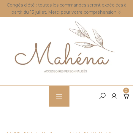
Congés d'été : toutes les commandes seront expédiées à
partir du 13 juillet. Merci pour votre compréhension ♡
0
12 AVRIL 2024
DE
HTUIA
9 JUIN 2019
DE
HTUIA