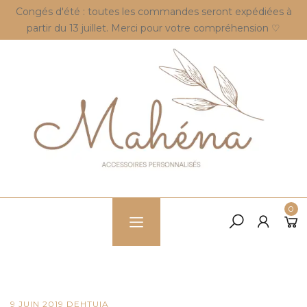
Congés d'été : toutes les commandes seront expédiées à
partir du 13 juillet. Merci pour votre compréhension ♡
0
9 JUIN 2019
DE
HTUIA