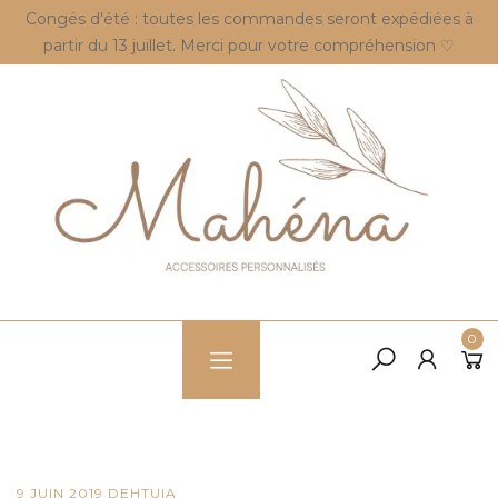
Congés d'été : toutes les commandes seront expédiées à
partir du 13 juillet. Merci pour votre compréhension ♡
0
9 JUIN 2019
DE
HTUIA